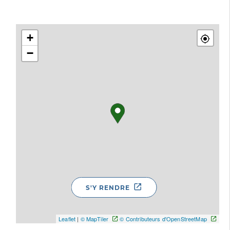
+
−
S'Y RENDRE
Leaflet
|
© MapTiler
© Contributeurs d'OpenStreetMap