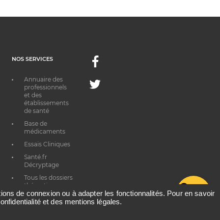
NOS SERVICES
Facebook
Annuaire des
Twitter
professionnels
et des
établissements
de santé
Base de
médicaments
Essais Cliniques
Santé.fr
Décryptage
Tous les dossiers
thématiques
G
ations de connexion ou à adapter les fonctionnalités. Pour en savoir
onfidentialité et des mentions légales.