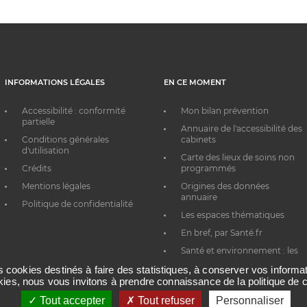
INFORMATIONS LÉGALES
EN CE MOMENT
Accessibilité : conformité
Mon bilan prévention
partielle
Annuaire de l'accessibilité des
Conditions générales
cabinets
d'utilisation
Carte des lieux de soins non
Crédits
programmés
Mentions légales
Origines des données
annuaire
Politique de confidentialité
Les espaces thématiques
En bref, par Santé.fr
Santé et environnement : les
bons réflexes au quotidien
es cookies destinés à faire des statistiques, à conserver vos inform
okies, nous vous invitons à prendre connaissance de la politique de c
Tout accepter
Tout refuser
Personnaliser