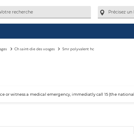
sges
Ch saint-die des vosges
Smr polyvalent hc
ience or witness a medical emergency, immediatly call 15 (the nation