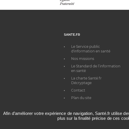
SANTE.FR
Le Service public
d'information en santé
Nos missions
Le Standard de l’information
en santé
La charte Santé.fr
Décryptage
Contact
Plan du site
Afin d’améliorer votre expérience de navigation, Santé.fr utilise d
plus sur la finalité précise de ces co