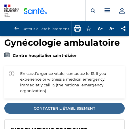
Panneau de gestion des cookies
Menu pr
Ouvrir la rech
Retour à l'établissement
Connectez-vous pour
Augmenter la t
Diminuer 
Pa
Gynécologie ambulatoire
Centre hospitalier saint-dizier
En cas d'urgence vitale, contactez le 15. If you
experience or witness a medical emergency,
immediatly call 15 (the national emergency
organization).
CONTACTER L'ÉTABLISSEMENT