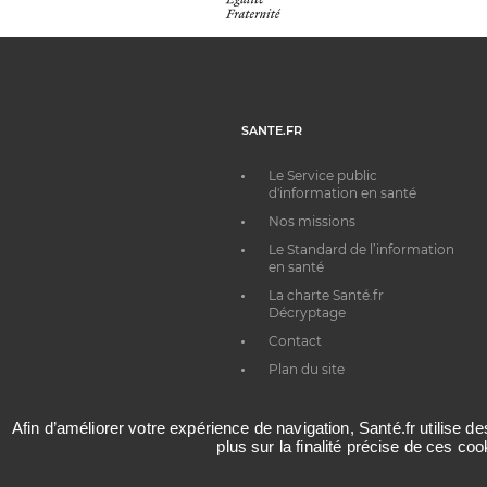
SANTE.FR
Le Service public
d'information en santé
Nos missions
Le Standard de l’information
en santé
La charte Santé.fr
Décryptage
Contact
Plan du site
Afin d’améliorer votre expérience de navigation, Santé.fr utilise d
plus sur la finalité précise de ces co