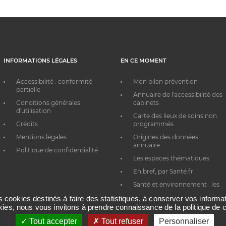
INFORMATIONS LÉGALES
EN CE MOMENT
Accessibilité : conformité
Mon bilan prévention
partielle
Annuaire de l'accessibilité des
Conditions générales
cabinets
d'utilisation
Carte des lieux de soins non
Crédits
programmés
Mentions légales
Origines des données
annuaire
Politique de confidentialité
Les espaces thématiques
En bref, par Santé.fr
Santé et environnement : les
bons réflexes au quotidien
es cookies destinés à faire des statistiques, à conserver vos inform
okies, nous vous invitons à prendre connaissance de la politique de c
Tout accepter
Tout refuser
Personnaliser