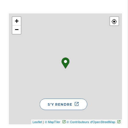
+
−
S'Y RENDRE
Leaflet
|
© MapTiler
© Contributeurs d'OpenStreetMap