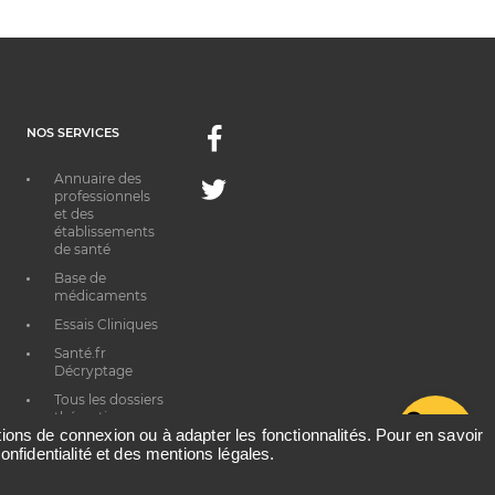
NOS SERVICES
Facebook
Annuaire des
Twitter
professionnels
et des
établissements
de santé
Base de
médicaments
Essais Cliniques
Santé.fr
Décryptage
Tous les dossiers
thématiques
G
ations de connexion ou à adapter les fonctionnalités. Pour en savoir
onfidentialité et des mentions légales.