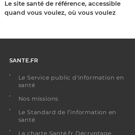
Le site santé de référence, accessible
quand vous voulez, où vous voulez
SANTE.FR
Le Service public d'information en
santé
Nos missions
Le Standard de l’information en
santé
La charte Santé.fr Décryptage