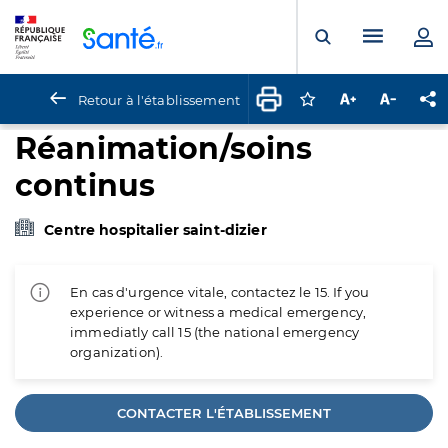
Panneau de gestion des cookies
Menu pr
Ouvrir la rech
Retour à l'établissement
Connectez-vous pour
Augmenter la t
Diminuer 
Pa
Réanimation/soins
continus
Centre hospitalier saint-dizier
En cas d'urgence vitale, contactez le 15. If you
experience or witness a medical emergency,
immediatly call 15 (the national emergency
organization).
CONTACTER L'ÉTABLISSEMENT