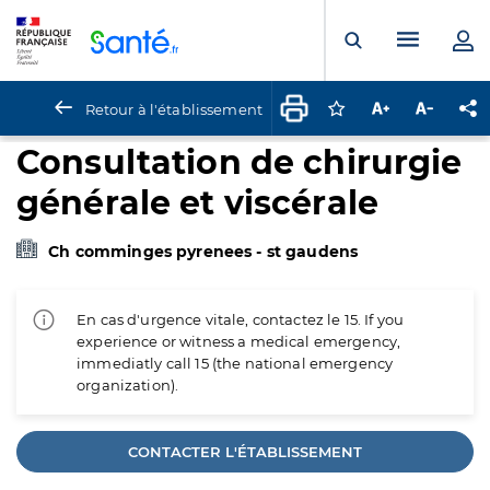
Panneau de gestion des cookies
Menu pr
Ouvrir la rech
Retour à l'établissement
Connectez-vous pour
Augmenter la t
Diminuer 
Pa
Consultation de chirurgie
générale et viscérale
Ch comminges pyrenees - st gaudens
En cas d'urgence vitale, contactez le 15. If you
experience or witness a medical emergency,
immediatly call 15 (the national emergency
organization).
CONTACTER L'ÉTABLISSEMENT