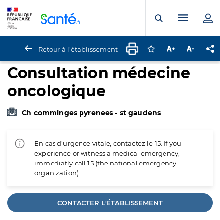
Panneau de gestion des cookies
Menu pr
Ouvrir la rech
Retour à l'établissement
Connectez-vous pour
Augmenter la t
Diminuer 
Pa
Consultation médecine
oncologique
Ch comminges pyrenees - st gaudens
En cas d'urgence vitale, contactez le 15. If you
experience or witness a medical emergency,
immediatly call 15 (the national emergency
organization).
CONTACTER L'ÉTABLISSEMENT