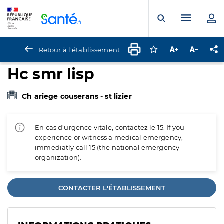
Panneau de gestion des cookies
Menu pr
Ouvrir la rech
Retour à l'établissement
Connectez-vous pour
Augmenter la t
Diminuer 
Pa
Hc smr lisp
Ch ariege couserans - st lizier
En cas d'urgence vitale, contactez le 15. If you
experience or witness a medical emergency,
immediatly call 15 (the national emergency
organization).
CONTACTER L'ÉTABLISSEMENT