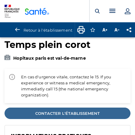
Panneau de gestion des cookies
Menu pr
Ouvrir la rech
Retour à l'établissement
Connectez-vous pour
Augmenter la t
Diminuer 
Pa
Temps plein corot
Hopitaux paris est val-de-marne
En cas d'urgence vitale, contactez le 15. If you
experience or witness a medical emergency,
immediatly call 15 (the national emergency
organization).
CONTACTER L'ÉTABLISSEMENT