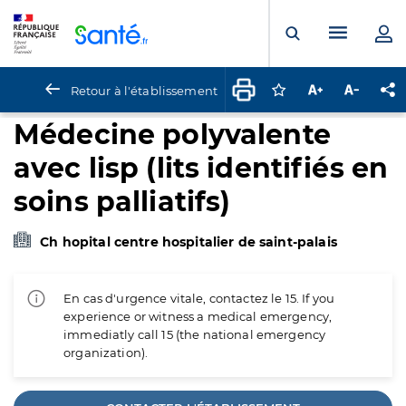
Panneau de gestion des cookies
Menu pr
Ouvrir la rech
Retour à l'établissement
Connectez-vous pour
Augmenter la t
Diminuer 
Pa
Médecine polyvalente
avec lisp (lits identifiés en
soins palliatifs)
Ch hopital centre hospitalier de saint-palais
En cas d'urgence vitale, contactez le 15. If you
experience or witness a medical emergency,
immediatly call 15 (the national emergency
organization).