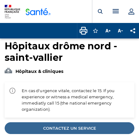
Panneau de gestion des cookies
Menu pr
Ouvrir la rech
Connectez-vous pour
Augmenter la t
Diminuer 
Pa
Hôpitaux drôme nord -
saint-vallier
Hôpitaux & cliniques
En cas d'urgence vitale, contactez le 15. If you
experience or witness a medical emergency,
immediatly call 15 (the national emergency
organization).
CONTACTEZ UN SERVICE