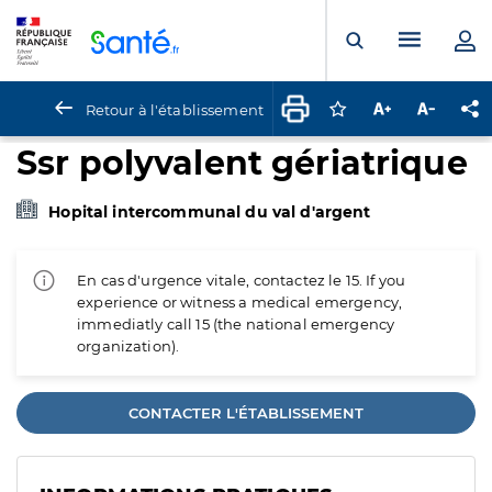
Panneau de gestion des cookies
Menu pr
Ouvrir la rech
Retour à l'établissement
Connectez-vous pour
Augmenter la t
Diminuer 
Pa
Ssr polyvalent gériatrique
Hopital intercommunal du val d'argent
En cas d'urgence vitale, contactez le 15. If you
experience or witness a medical emergency,
immediatly call 15 (the national emergency
organization).
CONTACTER L'ÉTABLISSEMENT