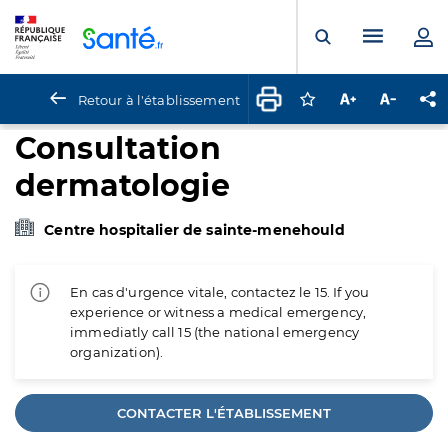
Panneau de gestion des cookies
Menu pr
Ouvrir la rech
Retour à l'établissement
Connectez-vous pour
Augmenter la t
Diminuer 
Pa
Consultation
dermatologie
Centre hospitalier de sainte-menehould
En cas d'urgence vitale, contactez le 15. If you
experience or witness a medical emergency,
immediatly call 15 (the national emergency
organization).
CONTACTER L'ÉTABLISSEMENT