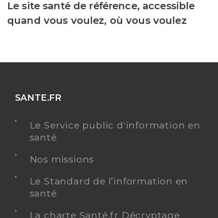
Le site santé de référence, accessible
quand vous voulez, où vous voulez
SANTE.FR
Le Service public d'information en
santé
Nos missions
Le Standard de l’information en
santé
La charte Santé.fr Décryptage