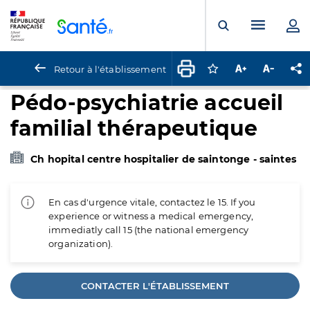
Panneau de gestion des cookies
Menu pr
Ouvrir la rech
Retour à l'établissement
Connectez-vous pour
Augmenter la t
Diminuer 
Pa
Pédo-psychiatrie accueil
familial thérapeutique
Ch hopital centre hospitalier de saintonge - saintes
En cas d'urgence vitale, contactez le 15. If you
experience or witness a medical emergency,
immediatly call 15 (the national emergency
organization).
CONTACTER L'ÉTABLISSEMENT