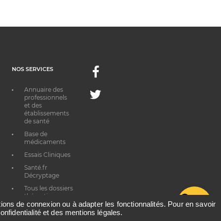
NOS SERVICES
Facebook
Annuaire des
Twitter
professionnels
et des
établissements
de santé
Base de
médicaments
Essais Cliniques
Santé.fr
Décryptage
Tous les dossiers
thématiques
G
ations de connexion ou à adapter les fonctionnalités. Pour en savoir
onfidentialité et des mentions légales.