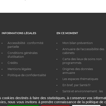
INFORMATIONS LÉGALES
EN CE MOMENT
Accessibilité : conformité
Mon bilan prévention
partielle
Annuaire de l'accessibilité des
Conditions générales
cabinets
d'utilisation
Carte des lieux de soins non
Crédits
programmés
Mentions légales
Origines des données
annuaire
Politique de confidentialité
Les espaces thématiques
En bref, par Santé.fr
Santé et environnement : les
bons réflexes au quotidien
es cookies destinés à faire des statistiques, à conserver vos inform
okies, nous vous invitons à prendre connaissance de la politique de c