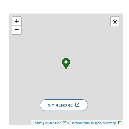
+
−
S'Y RENDRE
Leaflet
|
© MapTiler
© Contributeurs d'OpenStreetMap