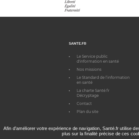
SANTE.FR
Le Service public
d'information en santé
Nos missions
Le Standard de l’information
en santé
La charte Santé.fr
Décryptage
Contact
Plan du site
Afin d’améliorer votre expérience de navigation, Santé.fr utilise d
plus sur la finalité précise de ces co