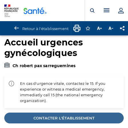
Panneau de gestion des cookies
Menu pr
Ouvrir la rech
Retour à l'établissement
Connectez-vous pour
Augmenter la t
Diminuer 
Pa
Accueil urgences
gynécologiques
Ch robert pax sarreguemines
En cas d'urgence vitale, contactez le 15. If you
experience or witness a medical emergency,
immediatly call 15 (the national emergency
organization).
CONTACTER L'ÉTABLISSEMENT