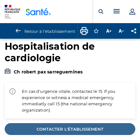
Panneau de gestion des cookies
Menu pr
Ouvrir la rech
Retour à l'établissement
Connectez-vous pour
Augmenter la t
Diminuer 
Pa
Hospitalisation de
cardiologie
Ch robert pax sarreguemines
En cas d'urgence vitale, contactez le 15. If you
experience or witness a medical emergency,
immediatly call 15 (the national emergency
organization).
CONTACTER L'ÉTABLISSEMENT