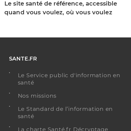
Le site santé de référence, accessible
quand vous voulez, où vous voulez
SANTE.FR
Le Service public d'information en
santé
Nos missions
Le Standard de l’information en
santé
La charte Santé.fr Décryptage