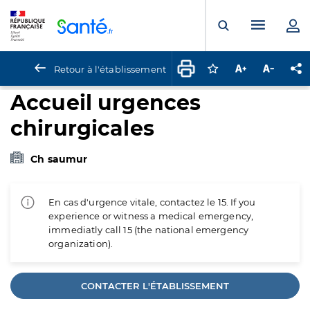
Panneau de gestion des cookies
Menu pr
Ouvrir la rech
Retour à l'établissement
Connectez-vous pour
Augmenter la t
Diminuer 
Pa
Accueil urgences
chirurgicales
Ch saumur
En cas d'urgence vitale, contactez le 15. If you
experience or witness a medical emergency,
immediatly call 15 (the national emergency
organization).
CONTACTER L'ÉTABLISSEMENT