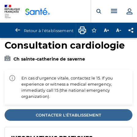
Panneau de gestion des cookies
Menu pr
Ouvrir la rech
Retour à l'établissement
Connectez-vous pour
Augmenter la t
Diminuer 
Pa
Consultation cardiologie
Ch sainte-catherine de saverne
En cas d'urgence vitale, contactez le 15. If you
experience or witness a medical emergency,
immediatly call 15 (the national emergency
organization).
CONTACTER L'ÉTABLISSEMENT