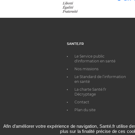
SANTE.FR
Le Service public
d'information en santé
Nos missions
Le Standard de l’information
en santé
La charte Santé.fr
Décryptage
Contact
Plan du site
Afin d’améliorer votre expérience de navigation, Santé.fr utilise d
plus sur la finalité précise de ces co