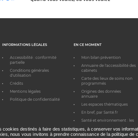
INFORMATIONS LÉGALES
EN CE MOMENT
Accessibilité : conformité
Mon bilan prévention
partielle
Annuaire de l'accessibilité des
Conditions générales
cabinets
d'utilisation
Carte des lieux de soins non
Crédits
programmés
Mentions légales
Origines des données
annuaire
Politique de confidentialité
Les espaces thématiques
En bref, par Santé.fr
Santé et environnement : les
bons réflexes au quotidien
es cookies destinés à faire des statistiques, à conserver vos inform
okies, nous vous invitons à prendre connaissance de la politique de c