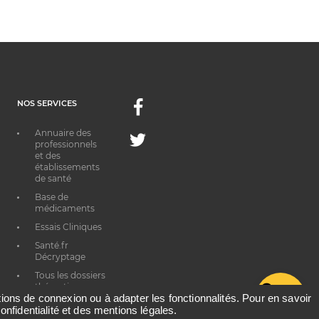
NOS SERVICES
Facebook
Annuaire des
Twitter
professionnels
et des
établissements
de santé
Base de
médicaments
Essais Cliniques
Santé.fr
Décryptage
Tous les dossiers
thématiques
G
ations de connexion ou à adapter les fonctionnalités. Pour en savoir
onfidentialité et des mentions légales.