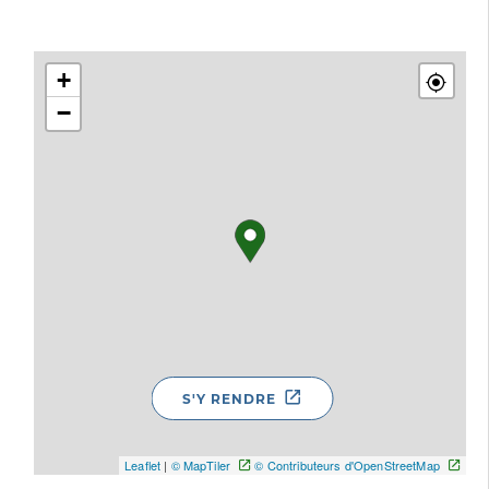
+
−
S'Y RENDRE
Leaflet
|
© MapTiler
© Contributeurs d'OpenStreetMap