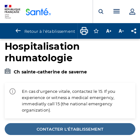
Panneau de gestion des cookies
Menu pr
Ouvrir la rech
Retour à l'établissement
Connectez-vous pour
Augmenter la t
Diminuer 
Pa
Hospitalisation
rhumatologie
Ch sainte-catherine de saverne
En cas d'urgence vitale, contactez le 15. If you
experience or witness a medical emergency,
immediatly call 15 (the national emergency
organization).
CONTACTER L'ÉTABLISSEMENT