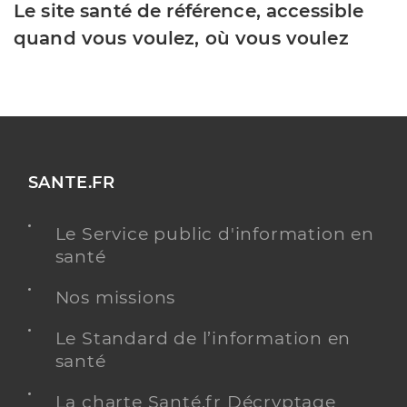
Le site santé de référence, accessible
quand vous voulez, où vous voulez
SANTE.FR
Le Service public d'information en
santé
Nos missions
Le Standard de l’information en
santé
La charte Santé.fr Décryptage