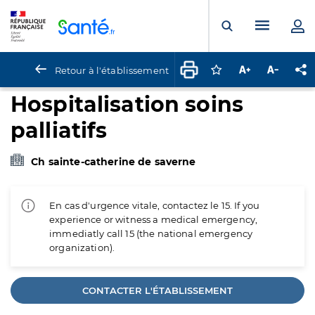
Panneau de gestion des cookies
Menu pr
Ouvrir la rech
Retour à l'établissement
Connectez-vous pour
Augmenter la t
Diminuer 
Pa
Hospitalisation soins
palliatifs
Ch sainte-catherine de saverne
En cas d'urgence vitale, contactez le 15. If you
experience or witness a medical emergency,
immediatly call 15 (the national emergency
organization).
CONTACTER L'ÉTABLISSEMENT