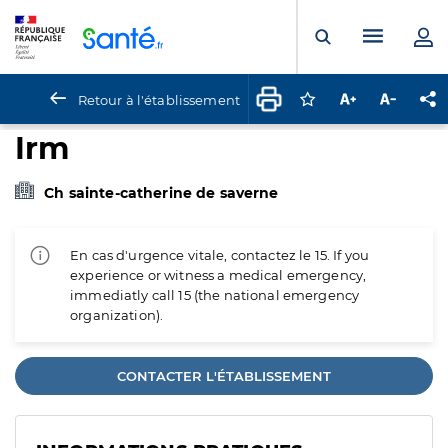
Panneau de gestion des cookies
Menu pr
Ouvrir la rech
Retour à l'établissement
Connectez-vous pour
Augmenter la t
Diminuer 
Pa
Irm
Ch sainte-catherine de saverne
En cas d'urgence vitale, contactez le 15. If you
experience or witness a medical emergency,
immediatly call 15 (the national emergency
organization).
CONTACTER L'ÉTABLISSEMENT