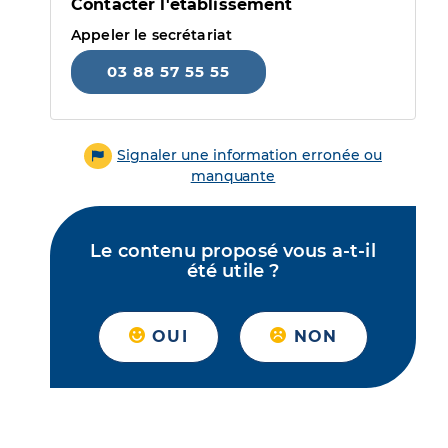
Contacter l'établissement
Appeler le secrétariat
03 88 57 55 55
Signaler une information erronée ou
manquante
Le contenu proposé vous a-t-il
été utile ?
OUI
NON