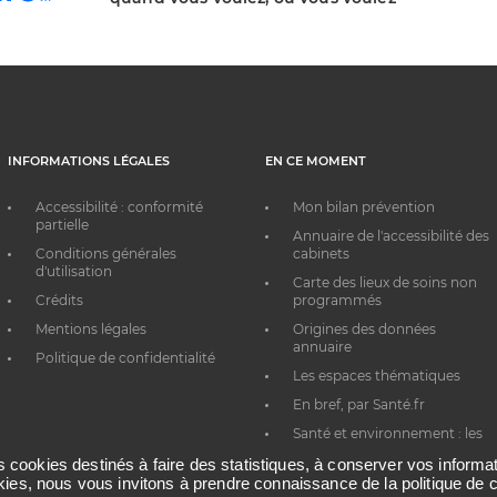
INFORMATIONS LÉGALES
EN CE MOMENT
Accessibilité : conformité
Mon bilan prévention
partielle
Annuaire de l'accessibilité des
Conditions générales
cabinets
d'utilisation
Carte des lieux de soins non
Crédits
programmés
Mentions légales
Origines des données
annuaire
Politique de confidentialité
Les espaces thématiques
En bref, par Santé.fr
Santé et environnement : les
bons réflexes au quotidien
es cookies destinés à faire des statistiques, à conserver vos inform
okies, nous vous invitons à prendre connaissance de la politique de c