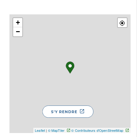
+
−
S'Y RENDRE
Leaflet
|
© MapTiler
© Contributeurs d'OpenStreetMap