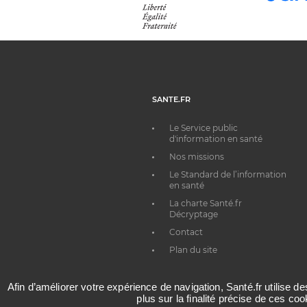
SANTE.FR
Le Service public
d'information en santé
Nos missions
Le Standard de l’information
en santé
La charte Santé.fr
Décryptage
Contact
Plan du site
Afin d’améliorer votre expérience de navigation, Santé.fr utilise d
plus sur la finalité précise de ces co