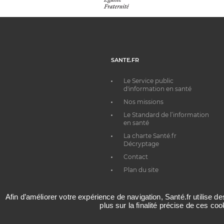
SANTE.FR
Le Service public
d'information en santé
Nos missions
Le Standard de l’information
en santé
La charte Santé.fr
Décryptage
Contact
Plan du site
Afin d’améliorer votre expérience de navigation, Santé.fr utilise d
plus sur la finalité précise de ces co