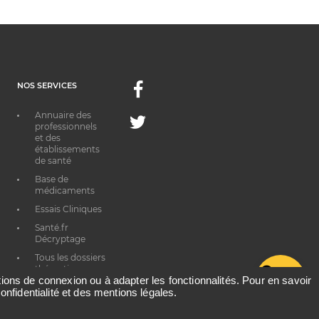
NOS SERVICES
Facebook
Annuaire des
Twitter
professionnels
et des
établissements
de santé
Base de
médicaments
Essais Cliniques
Santé.fr
Décryptage
Tous les dossiers
thématiques
G
ations de connexion ou à adapter les fonctionnalités. Pour en savoir
onfidentialité et des mentions légales.