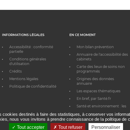
INFORMATIONS LÉGALES
EN CE MOMENT
Accessibilité : conformité
Mon bilan prévention
partielle
Annuaire de l'accessibilité des
Conditions générales
cabinets
d'utilisation
Carte des lieux de soins non
Crédits
programmés
Mentions légales
Origines des données
annuaire
Politique de confidentialité
Les espaces thématiques
En bref, par Santé.fr
Santé et environnement : les
bons réflexes au quotidien
es cookies destinés à faire des statistiques, à conserver vos inform
okies, nous vous invitons à prendre connaissance de la politique de c
Tout accepter
Tout refuser
Personnaliser