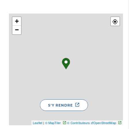
+
−
S'Y RENDRE
Leaflet
|
© MapTiler
© Contributeurs d'OpenStreetMap