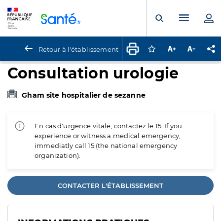
Panneau de gestion des cookies
Menu pr
Ouvrir la rech
Retour à l'établissement
Connectez-vous pour
Augmenter la t
Diminuer 
Pa
Consultation urologie
Gham site hospitalier de sezanne
En cas d'urgence vitale, contactez le 15. If you
experience or witness a medical emergency,
immediatly call 15 (the national emergency
organization).
CONTACTER L'ÉTABLISSEMENT