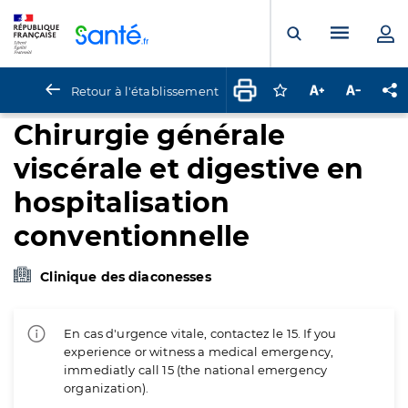
Panneau de gestion des cookies
Menu pr
Ouvrir la rech
Retour à l'établissement
Connectez-vous pour
Augmenter la t
Diminuer 
Pa
Chirurgie générale
viscérale et digestive en
hospitalisation
conventionnelle
Clinique des diaconesses
En cas d'urgence vitale, contactez le 15. If you
experience or witness a medical emergency,
immediatly call 15 (the national emergency
organization).