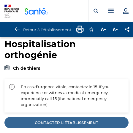
Panneau de gestion des cookies
Menu pr
Ouvrir la rech
Retour à l'établissement
Connectez-vous pour
Augmenter la t
Diminuer 
Pa
Hospitalisation
orthogénie
Ch de thiers
En cas d'urgence vitale, contactez le 15. If you
experience or witness a medical emergency,
immediatly call 15 (the national emergency
organization).
CONTACTER L'ÉTABLISSEMENT