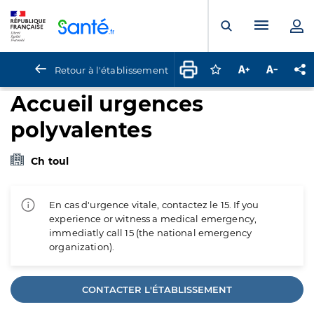
Panneau de gestion des cookies
Menu pr
Ouvrir la rech
Retour à l'établissement
Connectez-vous pour
Augmenter la t
Diminuer 
Pa
Accueil urgences
polyvalentes
Ch toul
En cas d'urgence vitale, contactez le 15. If you
experience or witness a medical emergency,
immediatly call 15 (the national emergency
organization).
CONTACTER L'ÉTABLISSEMENT