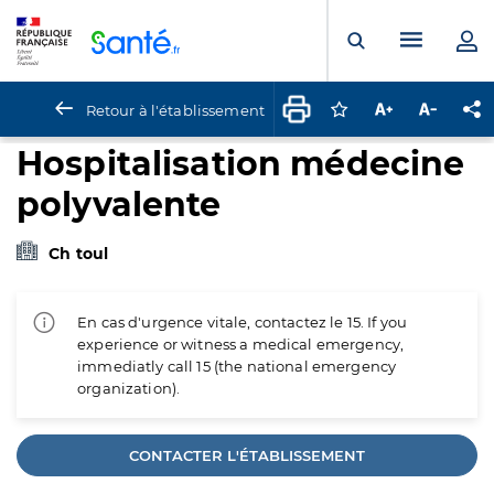
Panneau de gestion des cookies
Menu pr
Ouvrir la rech
Retour à l'établissement
Connectez-vous pour
Augmenter la t
Diminuer 
Pa
Hospitalisation médecine
polyvalente
Ch toul
En cas d'urgence vitale, contactez le 15. If you
experience or witness a medical emergency,
immediatly call 15 (the national emergency
organization).
CONTACTER L'ÉTABLISSEMENT