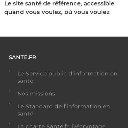
Le site santé de référence, accessible
quand vous voulez, où vous voulez
SANTE.FR
Le Service public d'information en
santé
Nos missions
Le Standard de l’information en
santé
La charte Santé.fr Décryptage