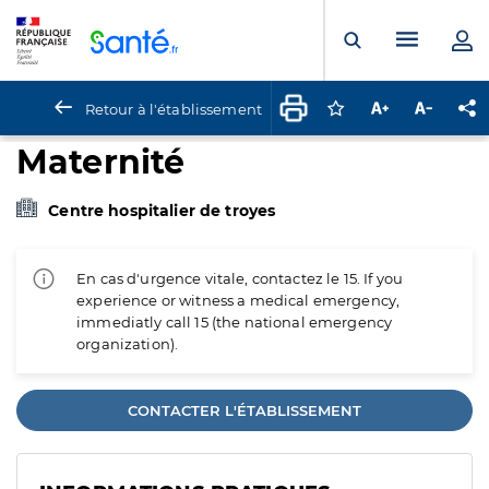
Panneau de gestion des cookies
Menu pr
Ouvrir la rech
Retour à l'établissement
Connectez-vous pour
Augmenter la t
Diminuer 
Pa
Maternité
Centre hospitalier de troyes
En cas d'urgence vitale, contactez le 15. If you
experience or witness a medical emergency,
immediatly call 15 (the national emergency
organization).
CONTACTER L'ÉTABLISSEMENT