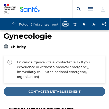
Panneau de gestion des cookies
Menu pr
Ouvrir la rech
Retour à l'établissement
Connectez-vous pour
Augmenter la t
Diminuer 
Pa
Gynecologie
Ch briey
En cas d'urgence vitale, contactez le 15. If you
experience or witness a medical emergency,
immediatly call 15 (the national emergency
organization).
CONTACTER L'ÉTABLISSEMENT