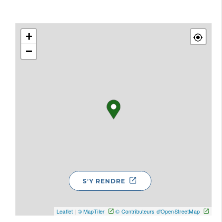
+
−
S'Y RENDRE
Leaflet
|
© MapTiler
© Contributeurs d'OpenStreetMap