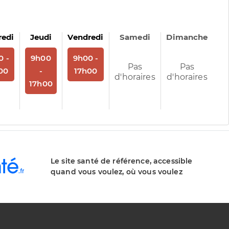
redi
Jeudi
Vendredi
Samedi
Dimanche
us
 rendez-vous
Sur rendez-vous
Sur rendez-vous
0 -
9h00
9h00 -
Pas
Pas
00
-
17h00
d'horaires
d'horaires
17h00
Le site santé de référence, accessible
quand vous voulez, où vous voulez