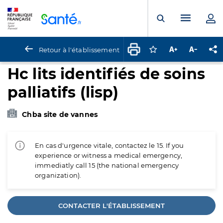
Panneau de gestion des cookies
Menu pr
Ouvrir la rech
Retour à l'établissement
Connectez-vous pour
Augmenter la t
Diminuer 
Pa
Hc lits identifiés de soins
palliatifs (lisp)
Chba site de vannes
En cas d'urgence vitale, contactez le 15. If you
experience or witness a medical emergency,
immediatly call 15 (the national emergency
organization).
CONTACTER L'ÉTABLISSEMENT