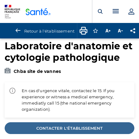
Panneau de gestion des cookies
Menu pr
Ouvrir la rech
Retour à l'établissement
Connectez-vous pour
Augmenter la t
Diminuer 
Pa
Laboratoire d'anatomie et
cytologie pathologique
Chba site de vannes
En cas d'urgence vitale, contactez le 15. If you
experience or witness a medical emergency,
immediatly call 15 (the national emergency
organization).
CONTACTER L'ÉTABLISSEMENT