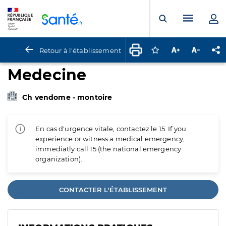
Panneau de gestion des cookies
Menu pr
Ouvrir la rech
Retour à l'établissement
Connectez-vous pour
Augmenter la t
Diminuer 
Pa
Medecine
Ch vendome - montoire
En cas d'urgence vitale, contactez le 15. If you
experience or witness a medical emergency,
immediatly call 15 (the national emergency
organization).
CONTACTER L'ÉTABLISSEMENT