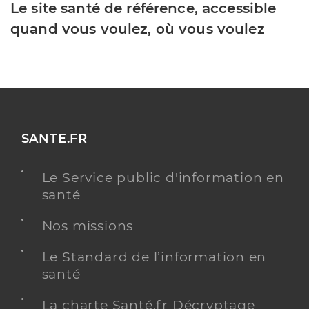
Le site santé de référence, accessible
quand vous voulez, où vous voulez
SANTE.FR
Le Service public d'information en
santé
Nos missions
Le Standard de l’information en
santé
La charte Santé.fr Décryptage