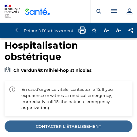
Panneau de gestion des cookies
Menu pr
Ouvrir la rech
Retour à l'établissement
Connectez-vous pour
Augmenter la t
Diminuer 
Pa
Hospitalisation
obstétrique
Ch verdun/st mihiel-hop st nicolas
En cas d'urgence vitale, contactez le 15. If you
experience or witness a medical emergency,
immediatly call 15 (the national emergency
organization).
CONTACTER L'ÉTABLISSEMENT