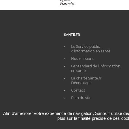
SANTE.FR
Le Service public
d'information en santé
Nos missions
Le Standard de l’information
en santé
La charte Santé.fr
Décryptage
Contact
Plan du site
Afin d’améliorer votre expérience de navigation, Santé.fr utilise d
plus sur la finalité précise de ces co