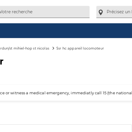
rdun/st mihiel-hop st nicolas
Ssr hc appareil locomoteur
r
ience or witness a medical emergency, immediatly call 15 (the nation