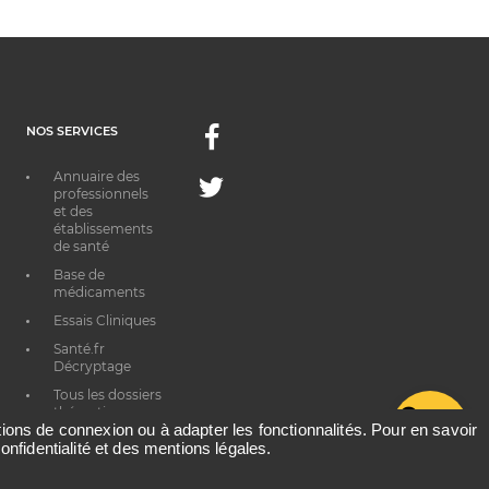
NOS SERVICES
Facebook
Annuaire des
Twitter
professionnels
et des
établissements
de santé
Base de
médicaments
Essais Cliniques
Santé.fr
Décryptage
Tous les dossiers
thématiques
G
ations de connexion ou à adapter les fonctionnalités. Pour en savoir
onfidentialité et des mentions légales.