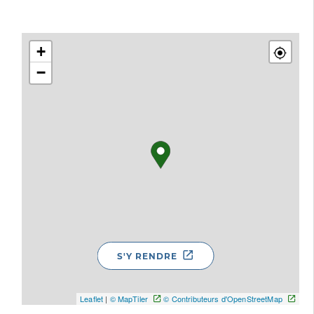
+
−
S'Y RENDRE
Leaflet
|
© MapTiler
© Contributeurs d'OpenStreetMap