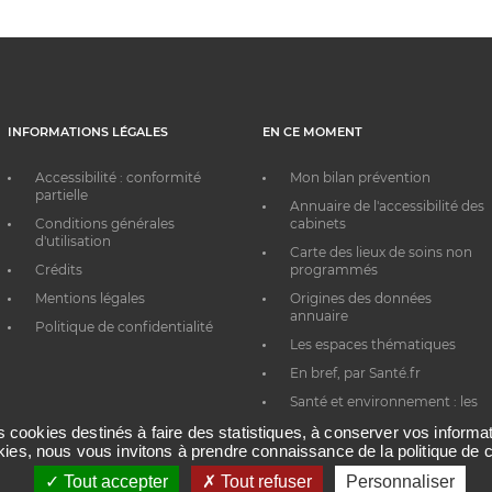
INFORMATIONS LÉGALES
EN CE MOMENT
Accessibilité : conformité
Mon bilan prévention
partielle
Annuaire de l'accessibilité des
Conditions générales
cabinets
d'utilisation
Carte des lieux de soins non
Crédits
programmés
Mentions légales
Origines des données
annuaire
Politique de confidentialité
Les espaces thématiques
En bref, par Santé.fr
Santé et environnement : les
bons réflexes au quotidien
es cookies destinés à faire des statistiques, à conserver vos inform
okies, nous vous invitons à prendre connaissance de la politique de c
Tout accepter
Tout refuser
Personnaliser