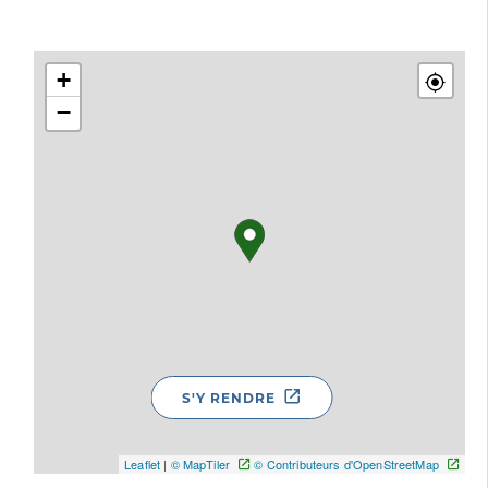
+
−
S'Y RENDRE
Leaflet
|
© MapTiler
© Contributeurs d'OpenStreetMap