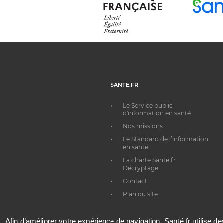
SANTE.FR
Le Service public
d'information en santé
Nos missions
Le Standard de l’information
en santé
La charte Santé.fr
Décryptage
Contact
Plan du site
Afin d’améliorer votre expérience de navigation, Santé.fr utilise d