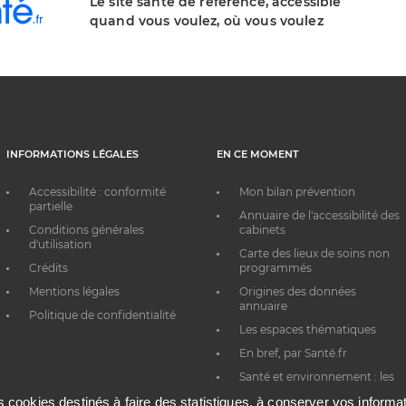
Le site santé de référence, accessible
quand vous voulez, où vous voulez
INFORMATIONS LÉGALES
EN CE MOMENT
Accessibilité : conformité
Mon bilan prévention
partielle
Annuaire de l'accessibilité des
Conditions générales
cabinets
d'utilisation
Carte des lieux de soins non
Crédits
programmés
Mentions légales
Origines des données
annuaire
Politique de confidentialité
Les espaces thématiques
En bref, par Santé.fr
Santé et environnement : les
bons réflexes au quotidien
es cookies destinés à faire des statistiques, à conserver vos inform