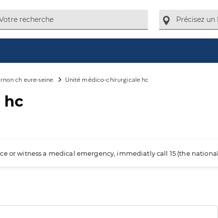
rnon ch eure-seine
Unité médico-chirurgicale hc
 hc
ience or witness a medical emergency, immediatly call 15 (the nation