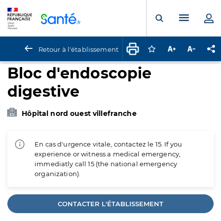
Panneau de gestion des cookies
Menu pr
Ouvrir la rech
Retour à l'établissement
Connectez-vous pour
Augmenter la t
Diminuer 
Pa
Bloc d'endoscopie
digestive
Hôpital nord ouest villefranche
En cas d'urgence vitale, contactez le 15. If you
experience or witness a medical emergency,
immediatly call 15 (the national emergency
organization).
CONTACTER L'ÉTABLISSEMENT