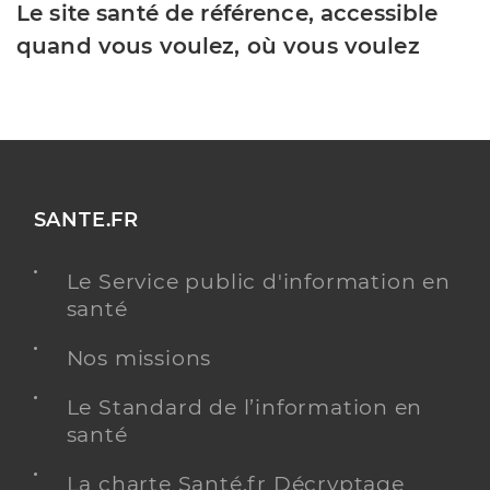
Le site santé de référence, accessible
quand vous voulez, où vous voulez
SANTE.FR
Le Service public d'information en
santé
Nos missions
Le Standard de l’information en
santé
La charte Santé.fr Décryptage