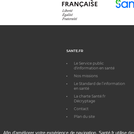
SANTE.FR
Le Service public
d'information en santé
Nos missions
Le Standard de l’information
en santé
La charte Santé.fr
Décryptage
Contact
Plan du site
Afin d’améliorer votre expérience de navigation, Santé.fr utilise d