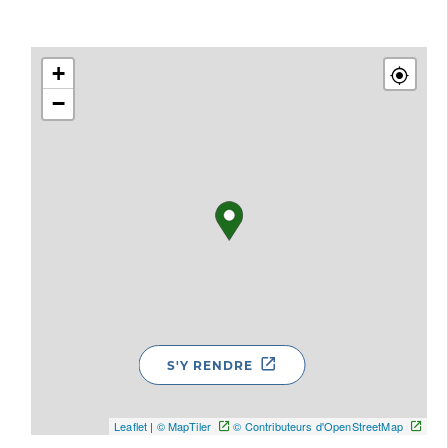
+
−
S'Y RENDRE
Leaflet
|
© MapTiler
© Contributeurs d'OpenStreetMap