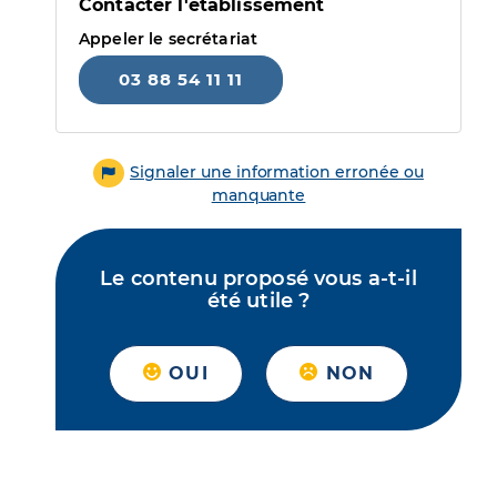
Contacter l'établissement
Appeler le secrétariat
03 88 54 11 11
Signaler une information erronée ou
manquante
Le contenu proposé vous a-t-il
été utile ?
OUI
NON