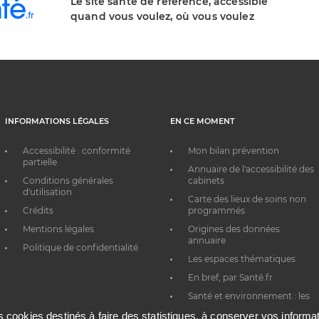
Le site santé de référence, accessible
quand vous voulez, où vous voulez
INFORMATIONS LÉGALES
EN CE MOMENT
Accessibilité : conformité
Mon bilan prévention
partielle
Annuaire de l'accessibilité des
Conditions générales
cabinets
d'utilisation
Carte des lieux de soins non
Crédits
programmés
Mentions légales
Origines des données
annuaire
Politique de confidentialité
Les espaces thématiques
En bref, par Santé.fr
Santé et environnement : les
bons réflexes au quotidien
es cookies destinés à faire des statistiques, à conserver vos inform