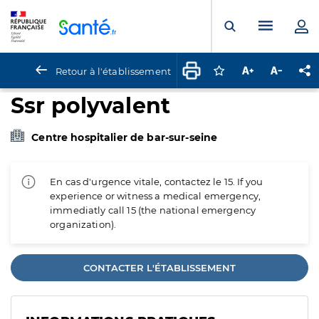
Panneau de gestion des cookies
Menu pr
Ouvrir la rech
Retour à l'établissement
Connectez-vous pour
Augmenter la t
Diminuer 
Pa
Ssr polyvalent
Centre hospitalier de bar-sur-seine
En cas d'urgence vitale, contactez le 15. If you
experience or witness a medical emergency,
immediatly call 15 (the national emergency
organization).
CONTACTER L'ÉTABLISSEMENT