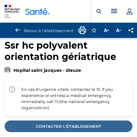
Panneau de gestion des cookies
Menu pr
Ouvrir la rech
Retour à l'établissement
Connectez-vous pour
Augmenter la t
Diminuer 
Pa
Ssr hc polyvalent
orientation gériatrique
Hopital saint jacques - dieuze
En cas d'urgence vitale, contactez le 15. If you
experience or witness a medical emergency,
immediatly call 15 (the national emergency
organization).
CONTACTER L'ÉTABLISSEMENT