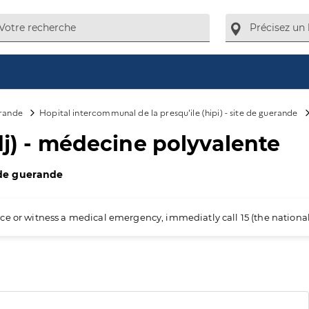
rande
Hopital intercommunal de la presqu'ile (hipi) - site de guerande
dj) - médecine polyvalente
e de guerande
ience or witness a medical emergency, immediatly call 15 (the nation