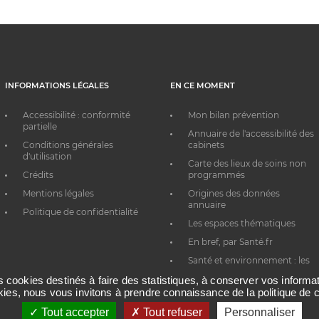
INFORMATIONS LÉGALES
EN CE MOMENT
Accessibilité : conformité
Mon bilan prévention
partielle
Annuaire de l'accessibilité des
Conditions générales
cabinets
d'utilisation
Carte des lieux de soins non
Crédits
programmés
Mentions légales
Origines des données
annuaire
Politique de confidentialité
Les espaces thématiques
En bref, par Santé.fr
Santé et environnement : les
bons réflexes au quotidien
es cookies destinés à faire des statistiques, à conserver vos inform
okies, nous vous invitons à prendre connaissance de la politique de c
Tout accepter
Tout refuser
Personnaliser