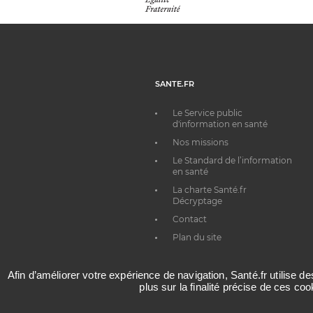
SANTE.FR
Le Service public
d'information en santé
Nos missions
Le Standard de l’information
en santé
La charte Santé.fr
Décryptage
Contact
Plan du site
Afin d’améliorer votre expérience de navigation, Santé.fr utilise d
plus sur la finalité précise de ces co