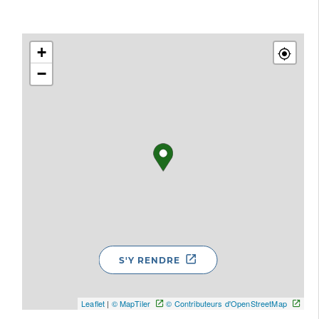
+
−
S'Y RENDRE
Leaflet
|
© MapTiler
© Contributeurs d'OpenStreetMap