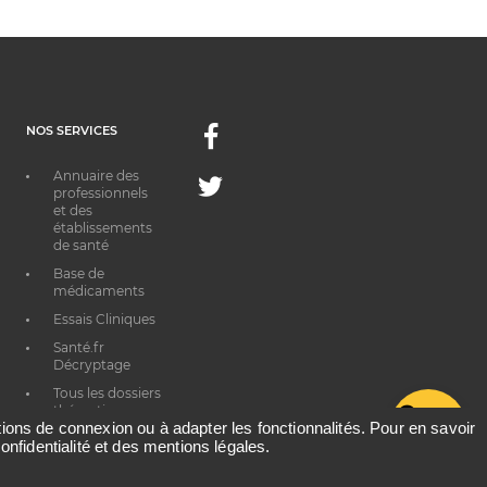
NOS SERVICES
Facebook
Annuaire des
Twitter
professionnels
et des
établissements
de santé
Base de
médicaments
Essais Cliniques
Santé.fr
Décryptage
Tous les dossiers
thématiques
G
ations de connexion ou à adapter les fonctionnalités. Pour en savoir
onfidentialité et des mentions légales.