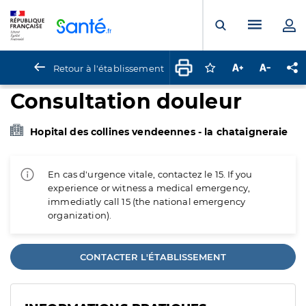
Panneau de gestion des cookies
Menu pr
Ouvrir la rech
Retour à l'établissement
Connectez-vous pour
Augmenter la t
Diminuer 
Pa
Consultation douleur
Hopital des collines vendeennes - la chataigneraie
En cas d'urgence vitale, contactez le 15. If you
experience or witness a medical emergency,
immediatly call 15 (the national emergency
organization).
CONTACTER L'ÉTABLISSEMENT