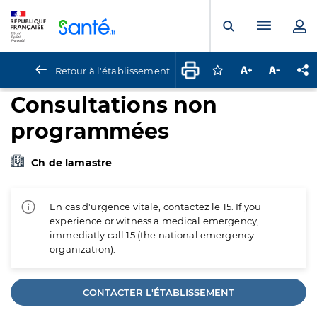
Panneau de gestion des cookies
Menu pr
Ouvrir la rech
Retour à l'établissement
Connectez-vous pour
Augmenter la t
Diminuer 
Pa
Consultations non
programmées
Ch de lamastre
En cas d'urgence vitale, contactez le 15. If you
experience or witness a medical emergency,
immediatly call 15 (the national emergency
organization).
CONTACTER L'ÉTABLISSEMENT