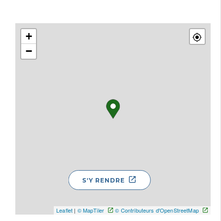
+
−
S'Y RENDRE
Leaflet
|
© MapTiler
© Contributeurs d'OpenStreetMap