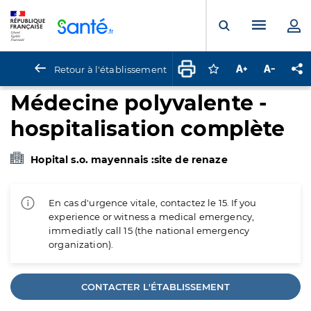
Panneau de gestion des cookies
Menu pr
Ouvrir la rech
Retour à l'établissement
Connectez-vous pour
Augmenter la t
Diminuer 
Pa
Médecine polyvalente -
hospitalisation complète
Hopital s.o. mayennais :site de renaze
En cas d'urgence vitale, contactez le 15. If you
experience or witness a medical emergency,
immediatly call 15 (the national emergency
organization).
CONTACTER L'ÉTABLISSEMENT