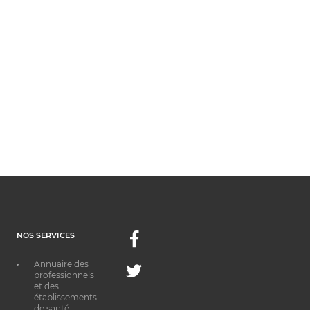
NOS SERVICES
Facebook
Annuaire des
Twitter
professionnels
et des
établissements
de santé