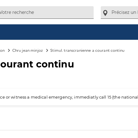
çon
Chru jean minjoz
Stimul. transcranienne a courant continu
courant continu
ience or witness a medical emergency, immediatly call 15 (the nation