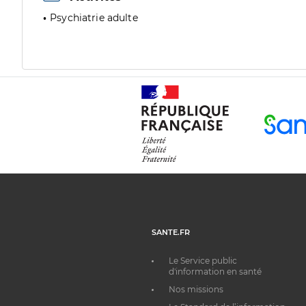
Psychiatrie adulte
SANTE.FR
Le Service public
d'information en santé
Nos missions