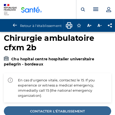
Panneau de gestion des cookies
Menu pr
Ouvrir la rech
Retour à l'établissement
Connectez-vous pour
Augmenter la t
Diminuer 
Pa
Chirurgie ambulatoire
cfxm 2b
Chu hopital centre hospitalier universitaire
pellegrin - bordeaux
En cas d'urgence vitale, contactez le 15. If you
experience or witness a medical emergency,
immediatly call 15 (the national emergency
organization).
CONTACTER L'ÉTABLISSEMENT