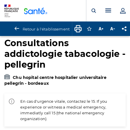
Panneau de gestion des cookies
Menu pr
Ouvrir la rech
Retour à l'établissement
Connectez-vous pour
Augmenter la t
Diminuer 
Pa
Consultations
addictologie tabacologie -
pellegrin
Chu hopital centre hospitalier universitaire
pellegrin - bordeaux
En cas d'urgence vitale, contactez le 15. If you
experience or witness a medical emergency,
immediatly call 15 (the national emergency
organization).